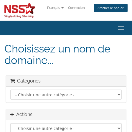
Français
Connexion
Afficher le panier
Bascu
la
navig
Choisissez un nom de
domaine...
Catégories
Actions