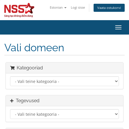
Estonian
Logi sisse
Vaata ostukorvi
Lülit
navig
Vali domeen
Kategooriad
Tegevused