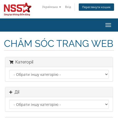
Українська
Вхід
Переглянути кошик
Пере
наві
CHĂM SÓC TRANG WEB
Категорії
Дії