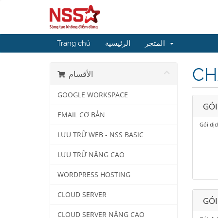
Trang chủ
الرئيسية
المتجر
CH
الأقسام
GOOGLE WORKSPACE
GÓI
EMAIL CƠ BẢN
Gói dị
LƯU TRỮ WEB - NSS BASIC
LƯU TRỮ NÂNG CAO
WORDPRESS HOSTING
CLOUD SERVER
GÓI
CLOUD SERVER NÂNG CAO