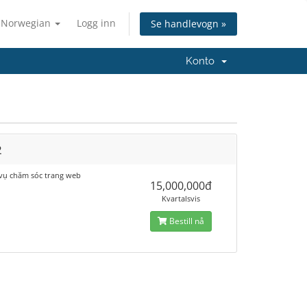
Norwegian
Logg inn
Se handlevogn »
Konto
2
 vụ chăm sóc trang web
15,000,000đ
Kvartalsvis
Bestill nå