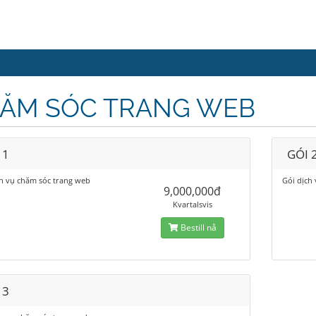
ĂM SÓC TRANG WEB
 1
GÓI 
ch vụ chăm sóc trang web
Gói dịch
9,000,000đ
Kvartalsvis
Bestill nå
 3