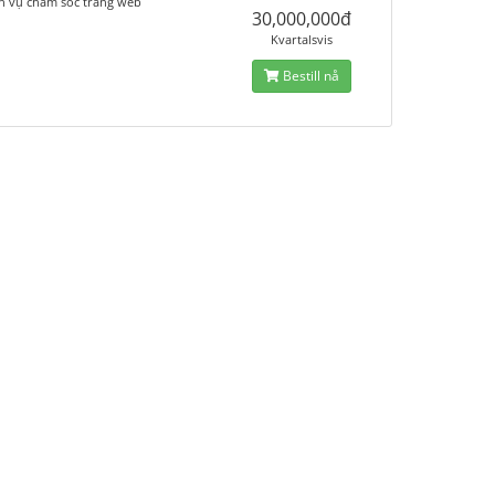
ch vụ chăm sóc trang web
30,000,000đ
Kvartalsvis
Bestill nå