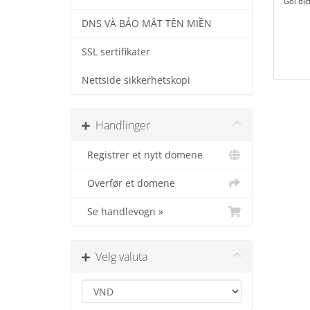
Gói dị
DNS VÀ BẢO MẬT TÊN MIỀN
SSL sertifikater
Nettside sikkerhetskopi
Handlinger
Registrer et nytt domene
Overfør et domene
Se handlevogn »
Velg valuta