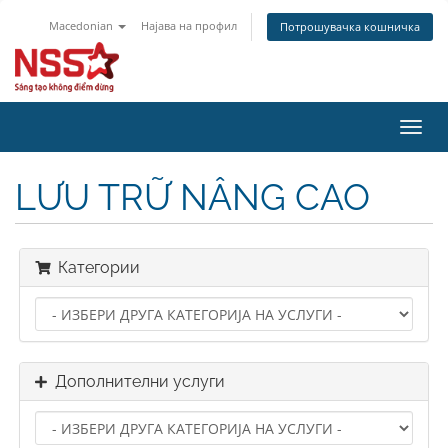
Macedonian
Најава на профил
Потрошувачка кошничка
Вклу
ја
нави
LƯU TRỮ NÂNG CAO
Категории
Дополнителни услуги