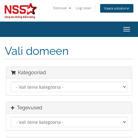
Estonian
Logi sisse
Vaata ostukorvi
Lülit
navig
Vali domeen
Kategooriad
Tegevused