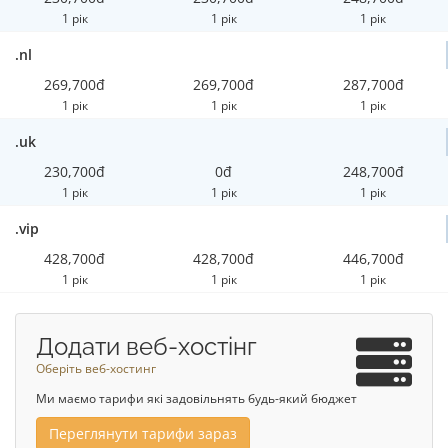
1 рік
1 рік
1 рік
.nl
269,700đ
269,700đ
287,700đ
1 рік
1 рік
1 рік
.uk
230,700đ
0đ
248,700đ
1 рік
1 рік
1 рік
.vip
428,700đ
428,700đ
446,700đ
1 рік
1 рік
1 рік
Додати веб-хостінг
Оберіть веб-хостинг
Ми маємо тарифи які задовільнять будь-який бюджет
Переглянути тарифи зараз