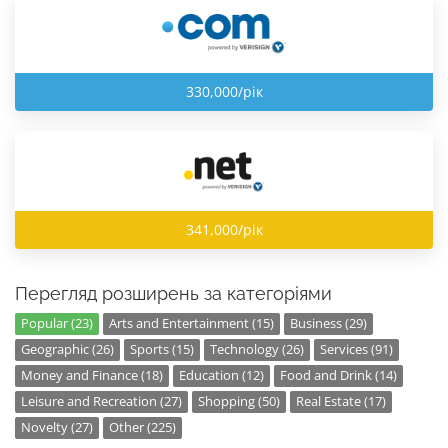
330,000/рік
341,000/рік
Перегляд розширень за категоріями
Popular (23)
Arts and Entertainment (15)
Business (29)
Geographic (26)
Sports (15)
Technology (26)
Services (91)
Money and Finance (18)
Education (12)
Food and Drink (14)
Leisure and Recreation (27)
Shopping (50)
Real Estate (17)
Novelty (27)
Other (225)