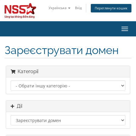
Українська
Вхід
Переглянути кошик
Пере
наві
Зареєструвати домен
Категорії
Дії