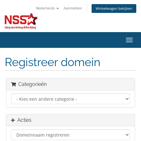
Nederlands
Aanmelden
Winkelwagen bekijken
Navig
in-/u
Registreer domein
Categorieën
Acties