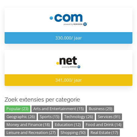
330,000/ jaar
341,000/ jaar
Zoek extensies per categorie
Popular (23)
Arts and Entertainment (15)
Business (29)
Geographic (26)
Sports (15)
Technology (26)
Services (91)
Money and Finance (18)
Education (12)
Food and Drink (14)
Leisure and Recreation (27)
Shopping (50)
Real Estate (17)