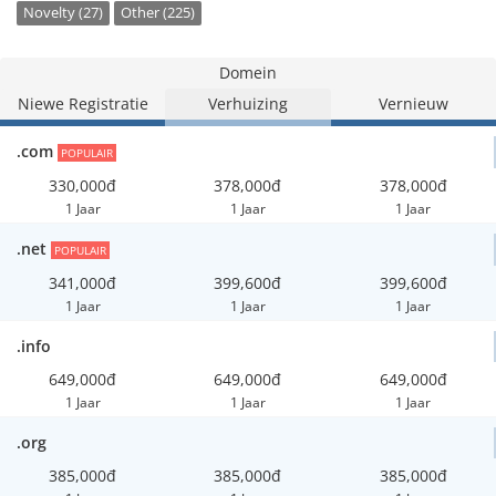
Novelty (27)
Other (225)
Domein
Niewe Registratie
Verhuizing
Vernieuw
.com
POPULAIR
330,000đ
378,000đ
378,000đ
1 Jaar
1 Jaar
1 Jaar
.net
POPULAIR
341,000đ
399,600đ
399,600đ
1 Jaar
1 Jaar
1 Jaar
.info
649,000đ
649,000đ
649,000đ
1 Jaar
1 Jaar
1 Jaar
.org
385,000đ
385,000đ
385,000đ