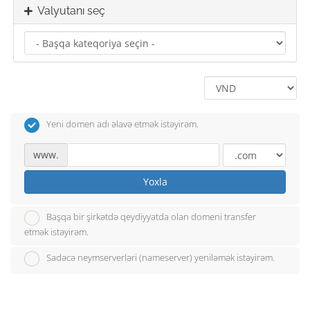
Valyutanı seç
Yeni domen adı əlavə etmək istəyirəm.
www.
Yoxla
Başqa bir şirkətdə qeydiyyatda olan domeni transfer
etmək istəyirəm.
Sadəcə neymserverləri (nameserver) yeniləmək istəyirəm.