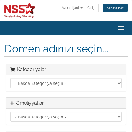
Azerbaijani
Giriş
Səbətə bax
Naviq
keçid
Domen adınızı seçin...
Kateqoriyalar
Əməliyyatlar