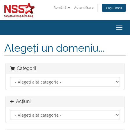
Română
Autentificare
Coșul meu
Navi
Toggl
Alegeți un domeniu...
Categorii
Acțiuni