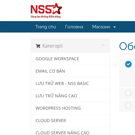
Trang chủ
Головна
Магазин
Обе
Категорії
GOOGLE WORKSPACE
EMAIL CƠ BẢN
LƯU TRỮ WEB - NSS BASIC
LƯU TRỮ NÂNG CAO
WORDPRESS HOSTING
CLOUD SERVER
CLOUD SERVER NÂNG CAO