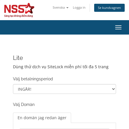
Svenska
Logga in
Se kundvagnen
Växla
navig
Lite
Dùng thử dịch vụ SiteLock miễn phí tối đa 5 trang
Välj betalningsperiod
Välj Domän
En domän jag redan äger